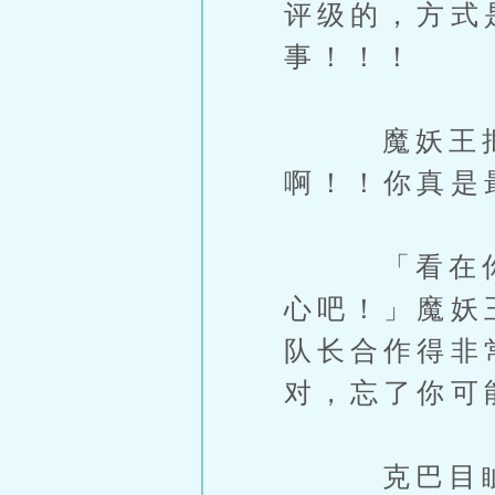
评级的，方式
事！！！
魔妖王抿嘴
啊！！你真是
「看在你让我
心吧！」魔妖
队长合作得非
对，忘了你可
克巴目眦y