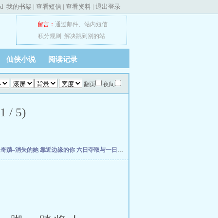
ed
我的书架
|
查看短信
|
查看资料
|
退出登录
留言：
通过邮件
、
站内短信
积分规则
解决跳到别的站
仙侠小说
阅读记录
翻页
夜间
 5)
星奇蹟–消失的她
靠近边缘的你
六日夺取与一日安息
查无此人的恋人
【伞修橙】圆梦