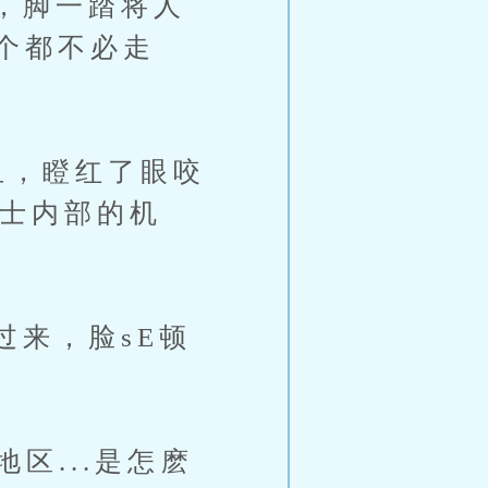
，脚一踏将人
个都不必走
，瞪红了眼咬
骑士内部的机
来，脸sE顿
区...是怎麽