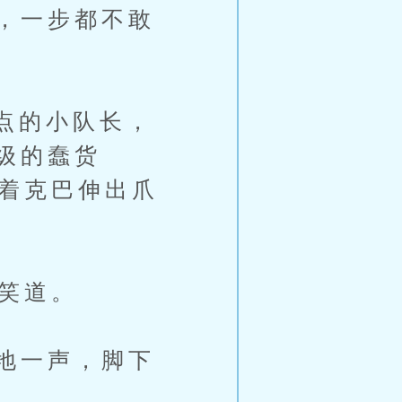
，一步都不敢
点的小队长，
级的蠢货
向着克巴伸出爪
气笑道。
地一声，脚下