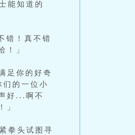
骑士能知道的
不错！真不错
哈！」
满足你的好奇
你们的一位小
好...啊不
！」
紧拳头试图寻