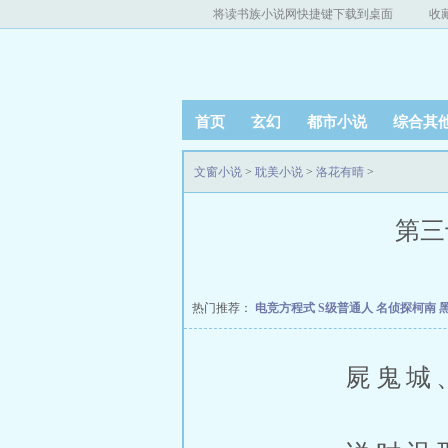
将读书族小说网快捷键下载到桌面
收
首页
玄幻
都市小说
综合其
文窗小说
>
耽美小说
>
洛花有晴
>
第三
热门推荐：
电竞方程式
S级普通人
名侦探柯南 
屍鬼城、