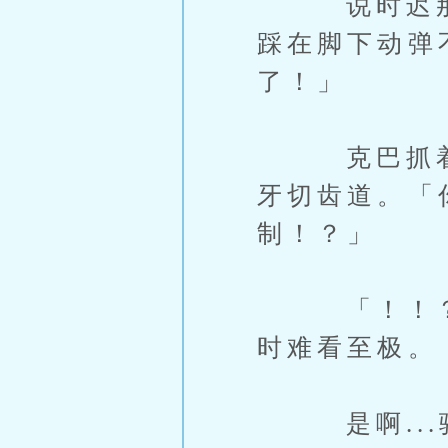
说时迟那时
踩在脚下动弹
了！」
克巴抓着魔
牙切齿道。「你
制！？」
「！！？」
时难看至极。
是啊...骑