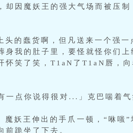
，却因魔妖王的强大气场而被压制
的蠢货啊，但凡送来一个强一
葬身我的肚子里，要怪就怪你们上
怀笑了笑，T1aN了T1aN唇，
一点你说得很对...」克巴喘着
妖王伸出的手爪一顿，“咻嗤”
向前跪坐了下去。