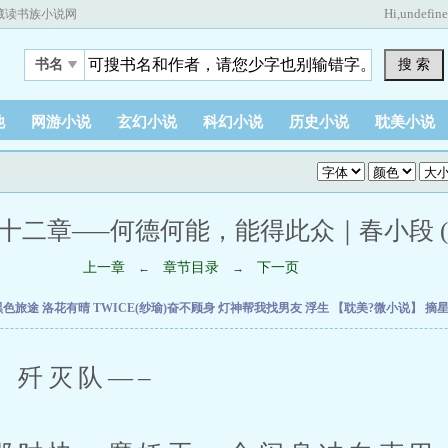
Hi,
undefin
藏读书族小说网
搜 索
书名
他
网游小说
玄幻小说
科幻小说
历史小说
耽美小说
十二章—–何德何能，能得此众｜春小段 (1 /
上一章
章节目录
下一页
←
→
黑色旅途
洛花有晴
TWICE(纱瑜)奋不顾身
灯神帮我找男友
浮生
【耽美?微小说】
摘
歼灭队—–