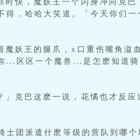
快，魔妖王一个闪身冲向克巴
不得，哈哈大笑道。「今天你们一
妖王的腿爪，x口重伤嘴角溢血
...区区一个魔兽...是怎麽知道
克巴这麽一说，花憰也才反应过
士团派遣什麽等级的营队到哪个地