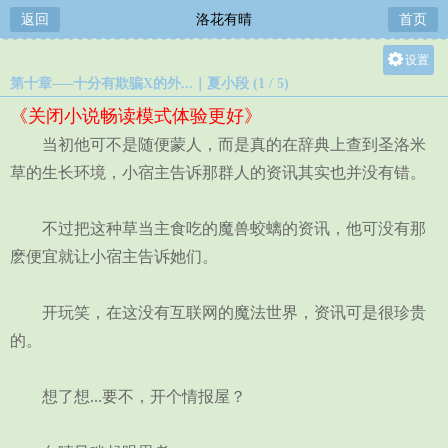
返回
洛花有晴
首页
设置
第十章—–十分有欺骗X的外...｜夏小段 (1 / 5)
关灯
《关闭小说畅读模式体验更好》
大
当初他可不是随便蒙人，而是真的在辞典上查到圣洛米
中
草的生长环境，小宿主告诉那群人的资讯其实也并没有错。
小
不过把这种草当主食吃的魔兽蛟螭的资讯，他可没有那
麽便宜就让小宿主告诉她们。
开玩笑，在这没有互联网的魔法世界，资讯可是很珍贵
的。
想了想...要不，开个情报屋？