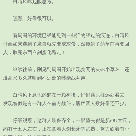
白晴风眯起眼思考。
嘿嘿，好像很可以。
看周围的环境已经能见到一些活物经过的痕迹，白晴风
计画如果遇到了魔兽就先变成灰蛋，然後到了药草前再变回
人，取完东西立刻蛋化遁走！
继续往前，刚见到周围开始出现突兀的灰sE小草丛，还
没高兴多久就听到不远处的吵杂战斗声。
白晴风下意识的躲在一颗树後，悄悄露头往远处看去，
发现貌似是有一群人在前方战斗，听声音人数好像还不少。
仔细观察，这群人装备齐全，一眼望去都是肌r0U大汉，
约有十五人左右，正在拿着大剑长矛等武器，努力砍着有小