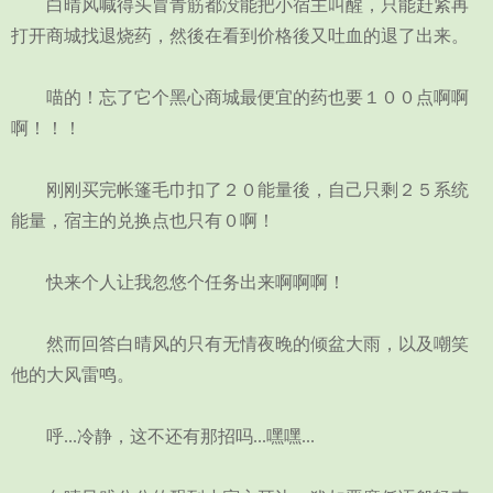
白晴风喊得头冒青筋都没能把小宿主叫醒，只能赶紧再
打开商城找退烧药，然後在看到价格後又吐血的退了出来。
喵的！忘了它个黑心商城最便宜的药也要１００点啊啊
啊！！！
刚刚买完帐篷毛巾扣了２０能量後，自己只剩２５系统
能量，宿主的兑换点也只有０啊！
快来个人让我忽悠个任务出来啊啊啊！
然而回答白晴风的只有无情夜晚的倾盆大雨，以及嘲笑
他的大风雷鸣。
呼...冷静，这不还有那招吗...嘿嘿...