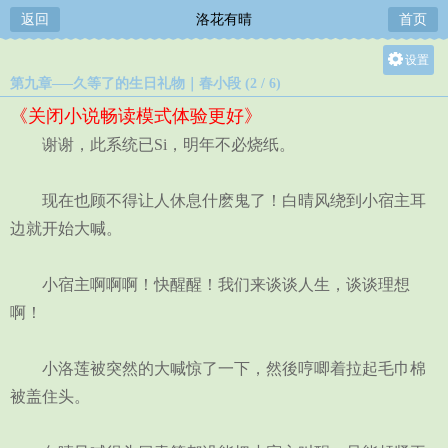
返回
洛花有晴
首页
设置
第九章—–久等了的生日礼物｜春小段 (2 / 6)
关灯
《关闭小说畅读模式体验更好》
大
谢谢，此系统已Si，明年不必烧纸。
中
小
现在也顾不得让人休息什麽鬼了！白晴风绕到小宿主耳
边就开始大喊。
小宿主啊啊啊！快醒醒！我们来谈谈人生，谈谈理想
啊！
小洛莲被突然的大喊惊了一下，然後哼唧着拉起毛巾棉
被盖住头。