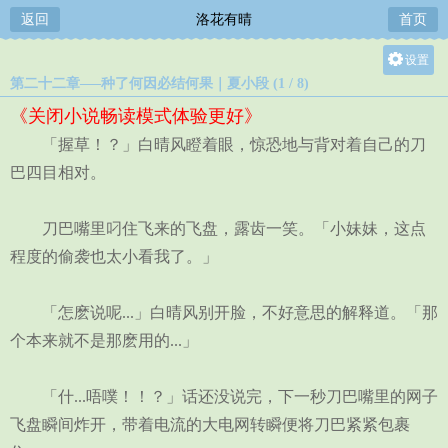
返回
洛花有晴
首页
设置
第二十二章—–种了何因必结何果｜夏小段 (1 / 8)
关灯
《关闭小说畅读模式体验更好》
大
「握草！？」白晴风瞪着眼，惊恐地与背对着自己的刀
中
巴四目相对。
小
刀巴嘴里叼住飞来的飞盘，露齿一笑。「小妹妹，这点
程度的偷袭也太小看我了。」
「怎麽说呢...」白晴风别开脸，不好意思的解释道。「那
个本来就不是那麽用的...」
「什...唔噗！！？」话还没说完，下一秒刀巴嘴里的网子
飞盘瞬间炸开，带着电流的大电网转瞬便将刀巴紧紧包裹