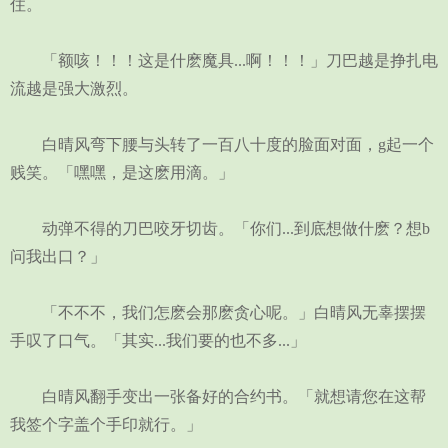
住。
「额咳！！！这是什麽魔具...啊！！！」刀巴越是挣扎电
流越是强大激烈。
白晴风弯下腰与头转了一百八十度的脸面对面，g起一个
贱笑。「嘿嘿，是这麽用滴。」
动弹不得的刀巴咬牙切齿。「你们...到底想做什麽？想b
问我出口？」
「不不不，我们怎麽会那麽贪心呢。」白晴风无辜摆摆
手叹了口气。「其实...我们要的也不多...」
白晴风翻手变出一张备好的合约书。「就想请您在这帮
我签个字盖个手印就行。」