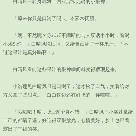
白晴风一转身就对上四双异常无语的小眼神。
「原来你只是口渴了吗...」本素木抚额。
「啊，不然呢？你试试不间断的与人废话半小时，看渴
不渴Si你！」白晴风说话间，又给自己满了一杯果汁。「不
过这果汁是真好喝啊！」
白晴风看向这些果汁的眼神瞬间就变得猥琐起来。
小洛莲见白晴风只是口渴了，这才松了口气，笑着给对
方又拿了些甜点。「白白这边还有好吃的，你嚐嚐。」
「哦哦哦！唔，嗯...这个真不错！」白晴风把小洛莲拿给
自己的都嚐了遍，好吃得双眼放光，心情美好，脸上也跟着
露出了幸福的笑。