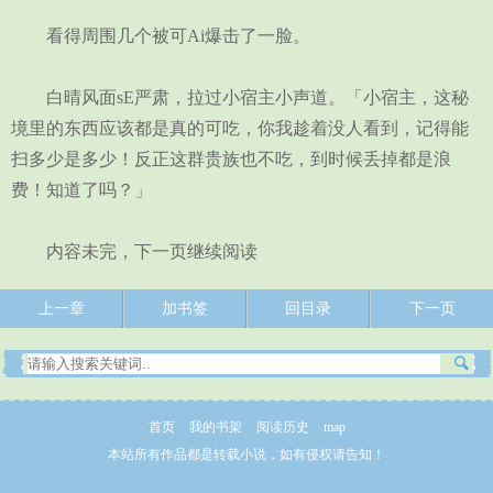
看得周围几个被可Ai爆击了一脸。
白晴风面sE严肃，拉过小宿主小声道。「小宿主，这秘
境里的东西应该都是真的可吃，你我趁着没人看到，记得能
扫多少是多少！反正这群贵族也不吃，到时候丢掉都是浪
费！知道了吗？」
内容未完，下一页继续阅读
上一章
加书签
回目录
下一页
首页
我的书架
阅读历史
map
本站所有作品都是转载小说，如有侵权请告知！