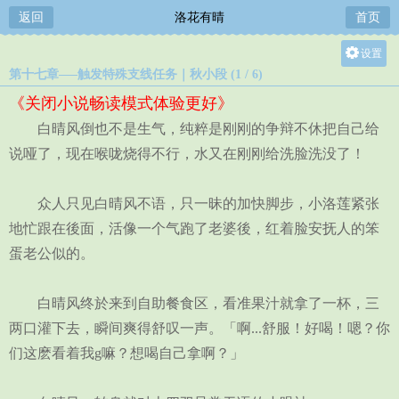
返回
洛花有晴
首页
设置
第十七章—–触发特殊支线任务｜秋小段 (1 / 6)
关灯
《关闭小说畅读模式体验更好》
大
白晴风倒也不是生气，纯粹是刚刚的争辩不休把自己给
中
说哑了，现在喉咙烧得不行，水又在刚刚给洗脸洗没了！
小
众人只见白晴风不语，只一昧的加快脚步，小洛莲紧张
地忙跟在後面，活像一个气跑了老婆後，红着脸安抚人的笨
蛋老公似的。
白晴风终於来到自助餐食区，看准果汁就拿了一杯，三
两口灌下去，瞬间爽得舒叹一声。「啊...舒服！好喝！嗯？你
们这麽看着我g嘛？想喝自己拿啊？」