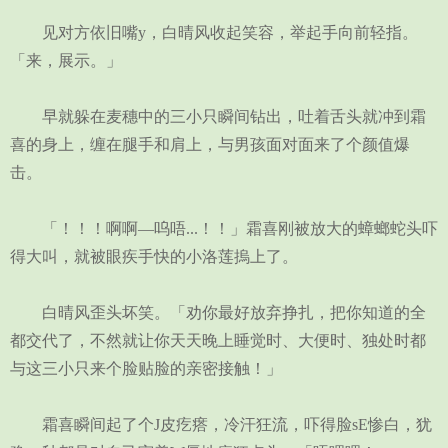
见对方依旧嘴y，白晴风收起笑容，举起手向前轻指。
「来，展示。」
早就躲在麦穗中的三小只瞬间钻出，吐着舌头就冲到霜
喜的身上，缠在腿手和肩上，与男孩面对面来了个颜值爆
击。
「！！！啊啊—呜唔...！！」霜喜刚被放大的蟑螂蛇头吓
得大叫，就被眼疾手快的小洛莲摀上了。
白晴风歪头坏笑。「劝你最好放弃挣扎，把你知道的全
都交代了，不然就让你天天晚上睡觉时、大便时、独处时都
与这三小只来个脸贴脸的亲密接触！」
霜喜瞬间起了个J皮疙瘩，冷汗狂流，吓得脸sE惨白，犹