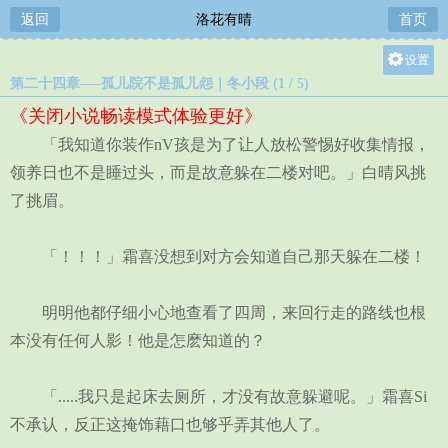
返回
洛花有晴
首页
设置
第二十四章—–孤儿院不是孤儿怨｜冬小段 (1 / 5)
关灯
《关闭小说畅读模式体验更好》
大
「我知道你装作nV孩是为了让人放松警惕好收集情报，
中
领养日也不是睡过头，而是故意躲在二楼对吧。」白晴风挑
小
了挑眉。
「！！！」霜喜没想到对方会知道自己那天躲在二楼！
明明他都仔细小心地查看了四周，来回行走的路线也根
本没有任何人影！他是怎麽知道的？
「.....我只是起床去厕所，才没有故意躲避呢。」霜喜Si
不承认，反正这掩饰藉口也够乎弄其他人了。