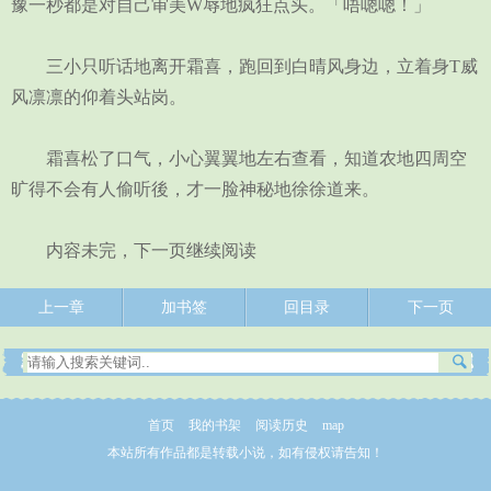
豫一秒都是对自己审美W辱地疯狂点头。「唔嗯嗯！」
三小只听话地离开霜喜，跑回到白晴风身边，立着身T威
风凛凛的仰着头站岗。
霜喜松了口气，小心翼翼地左右查看，知道农地四周空
旷得不会有人偷听後，才一脸神秘地徐徐道来。
内容未完，下一页继续阅读
上一章
加书签
回目录
下一页
首页
我的书架
阅读历史
map
本站所有作品都是转载小说，如有侵权请告知！