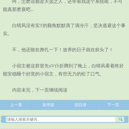
呵，怎麽说都是天选之人，还带着我这个系统呢，不可
能真那麽衰吧...
白晴风没有实T的额角默默滴了滴冷汗，坚决逃避这个事
实。
不，他还能在挣扎一下！放养的日子就在前头了！
小宿主被这群冒失nV仆折腾到了晚上，白晴风看着终於
能安稳睡个好觉的小宿主，有些无力的松了口气。
内容未完，下一页继续阅读
上一章
加书签
回目录
下一页