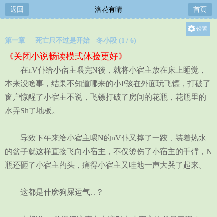
返回
洛花有晴
首页
设置
第一章—–死亡只不过是开始｜冬小段 (1 / 6)
关灯
《关闭小说畅读模式体验更好》
大
在nV仆给小宿主喂完N後，就将小宿主放在床上睡觉，
中
本来没啥事，结果不知道哪来的小P孩在外面玩飞镖，打破了
小
窗户惊醒了小宿主不说，飞镖打破了房间的花瓶，花瓶里的
水弄Sh了地板。
导致下午来给小宿主喂N的nV仆又摔了一跤，装着热水
的盆子就这样直接飞向小宿主，不仅烫伤了小宿主的手臂，N
瓶还砸了小宿主的头，痛得小宿主又哇地一声大哭了起来。
这都是什麽狗屎运气...？