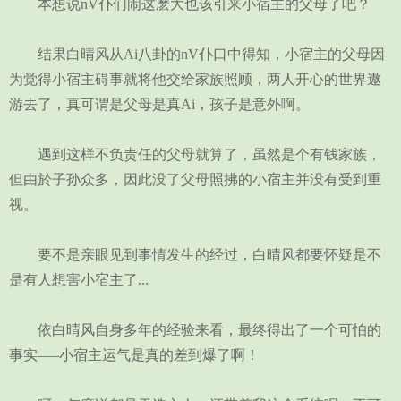
本想说nV仆们闹这麽大也该引来小宿主的父母了吧？
结果白晴风从Ai八卦的nV仆口中得知，小宿主的父母因
为觉得小宿主碍事就将他交给家族照顾，两人开心的世界遨
游去了，真可谓是父母是真Ai，孩子是意外啊。
遇到这样不负责任的父母就算了，虽然是个有钱家族，
但由於子孙众多，因此没了父母照拂的小宿主并没有受到重
视。
要不是亲眼见到事情发生的经过，白晴风都要怀疑是不
是有人想害小宿主了...
依白晴风自身多年的经验来看，最终得出了一个可怕的
事实—–小宿主运气是真的差到爆了啊！