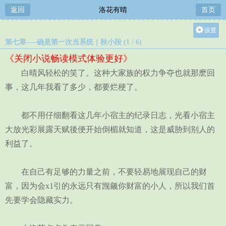
返回
洛花有晴
首页
设置
第七章—–确是第一次当系统｜秋小段 (1 / 6)
关灯
《关闭小说畅读模式体验更好》
大
白晴风轻松的笑了。这种大家族的权力争夺也就那麽回
中
事，这几年我看了多少，都要烂梗了。
小
都不用仔细翻看这几年小宿主的纪录日志，光看小宿主
大放光彩展露天赋後便开始倒楣就知道，这是威胁到别人的
利益了。
在自己有足够的力量之前，不要轻易地展现自己的财
富，因为会x1引的永远只有觊觎你财富的小人，所以我们首
先要学会隐藏实力。