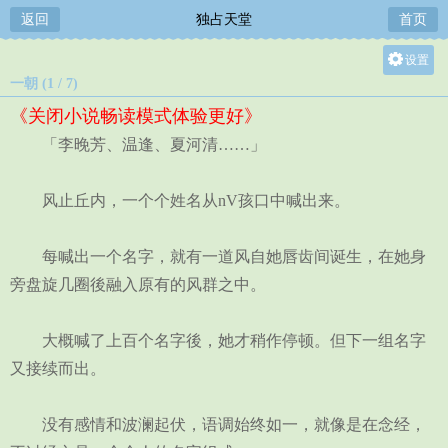
返回
独占天堂
首页
设置
一朝 (1 / 7)
关灯
《关闭小说畅读模式体验更好》
大
「李晚芳、温逢、夏河清……」
中
小
风止丘内，一个个姓名从nV孩口中喊出来。
每喊出一个名字，就有一道风自她唇齿间诞生，在她身
旁盘旋几圈後融入原有的风群之中。
大概喊了上百个名字後，她才稍作停顿。但下一组名字
又接续而出。
没有感情和波澜起伏，语调始终如一，就像是在念经，