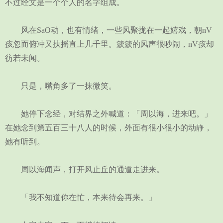
不过经文是一个个人的名字组成。
风在SaO动，也有情绪，一些风聚拢在一起嬉戏，朝nV
孩忽而俯冲又扶摇直上几千里。簌簌的风声很吵闹，nV孩却
彷若未闻。
只是，嘴角多了一抹微笑。
她停下念经，对结界之外喊道：「周以海，进来吧。」
在她念到第五百三十八人的时候，外面有很小很小的动静，
她有听到。
周以海闻声，打开风止丘的通道走进来。
「我不知道你在忙，本来待会再来。」