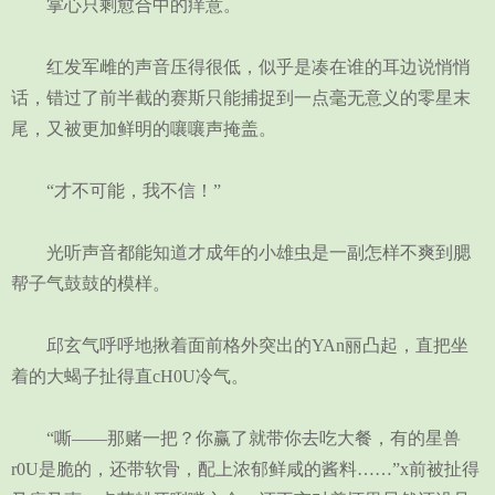
掌心只剩愈合中的痒意。
红发军雌的声音压得很低，似乎是凑在谁的耳边说悄悄
话，错过了前半截的赛斯只能捕捉到一点毫无意义的零星末
尾，又被更加鲜明的嚷嚷声掩盖。
“才不可能，我不信！”
光听声音都能知道才成年的小雄虫是一副怎样不爽到腮
帮子气鼓鼓的模样。
邱玄气呼呼地揪着面前格外突出的YAn丽凸起，直把坐
着的大蝎子扯得直cH0U冷气。
“嘶——那赌一把？你赢了就带你去吃大餐，有的星兽
r0U是脆的，还带软骨，配上浓郁鲜咸的酱料……”x前被扯得