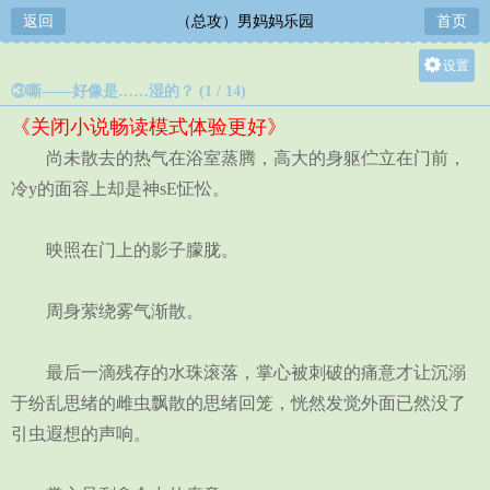
返回
（总攻）男妈妈乐园
首页
设置
③嘶——好像是……湿的？ (1 / 14)
关灯
《关闭小说畅读模式体验更好》
大
尚未散去的热气在浴室蒸腾，高大的身躯伫立在门前，
中
冷y的面容上却是神sE怔忪。
小
映照在门上的影子朦胧。
周身萦绕雾气渐散。
最后一滴残存的水珠滚落，掌心被刺破的痛意才让沉溺
于纷乱思绪的雌虫飘散的思绪回笼，恍然发觉外面已然没了
引虫遐想的声响。