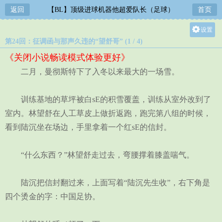
返回
【BL】顶级进球机器他超爱队长（足球）
首页
设置
第24回：征调函与那声久违的“望舒哥” (1 / 4)
关灯
《关闭小说畅读模式体验更好》
大
二月，曼彻斯特下了入冬以来最大的一场雪。
中
小
训练基地的草坪被白sE的积雪覆盖，训练从室外改到了
室内。林望舒在人工草皮上做折返跑，跑完第八组的时候，
看到陆沉坐在场边，手里拿着一个红sE的信封。
“什么东西？”林望舒走过去，弯腰撑着膝盖喘气。
陆沉把信封翻过来，上面写着“陆沉先生收”，右下角是
四个烫金的字：中国足协。