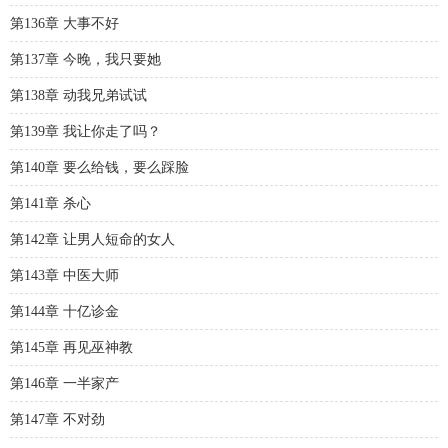
第136章 大事不好
第137章 今晚，我只要她
第138章 动我兄弟试试
第139章 我让你走了吗？
第140章 要么给钱，要么踩脸
第141章 杀心
第142章 让男人短命的女人
第143章 中医大师
第144章 十亿诊金
第145章 再见巫神教
第146章 一半家产
第147章 不对劲