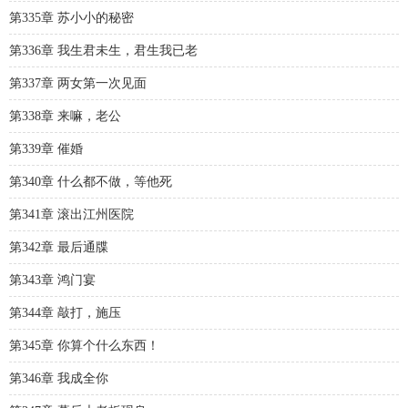
第335章 苏小小的秘密
第336章 我生君未生，君生我已老
第337章 两女第一次见面
第338章 来嘛，老公
第339章 催婚
第340章 什么都不做，等他死
第341章 滚出江州医院
第342章 最后通牒
第343章 鸿门宴
第344章 敲打，施压
第345章 你算个什么东西！
第346章 我成全你