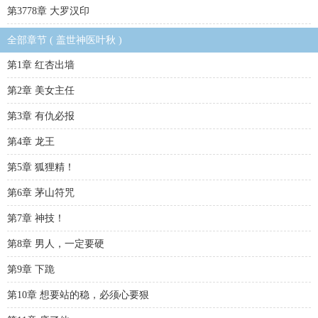
第3778章 大罗汉印
全部章节 ( 盖世神医叶秋 )
第1章 红杏出墙
第2章 美女主任
第3章 有仇必报
第4章 龙王
第5章 狐狸精！
第6章 茅山符咒
第7章 神技！
第8章 男人，一定要硬
第9章 下跪
第10章 想要站的稳，必须心要狠