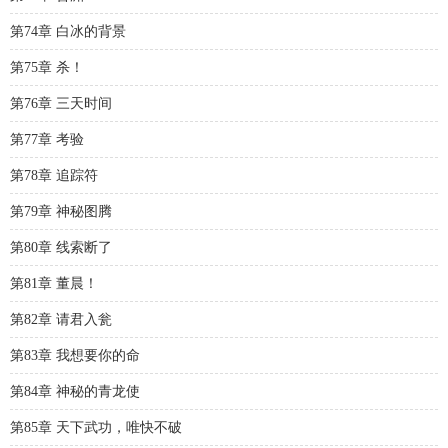
第74章 白冰的背景
第75章 杀！
第76章 三天时间
第77章 考验
第78章 追踪符
第79章 神秘图腾
第80章 线索断了
第81章 董晨！
第82章 请君入瓮
第83章 我想要你的命
第84章 神秘的青龙使
第85章 天下武功，唯快不破