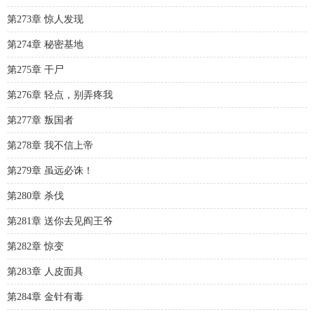
第273章 惊人发现
第274章 秘密基地
第275章 干尸
第276章 轻点，别弄疼我
第277章 叛国者
第278章 我不信上帝
第279章 虽远必诛！
第280章 杀伐
第281章 送你去见阎王爷
第282章 惊变
第283章 人皮面具
第284章 金针有毒