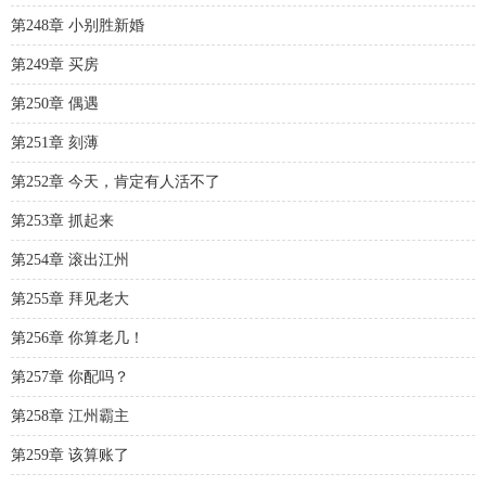
第248章 小别胜新婚
第249章 买房
第250章 偶遇
第251章 刻薄
第252章 今天，肯定有人活不了
第253章 抓起来
第254章 滚出江州
第255章 拜见老大
第256章 你算老几！
第257章 你配吗？
第258章 江州霸主
第259章 该算账了