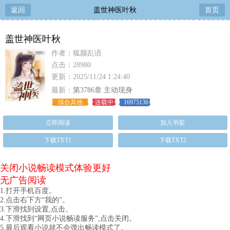
返回
盖世神医叶秋
首页
盖世神医叶秋
作者：狐颜乱语
点击：28980
更新：2025/11/24 1:24:40
最新：
第3786章 主动现身
综合其他
连载中
16975136
立即阅读
加入书架
下载TXT1
下载TXT2
关闭小说畅读模式体验更好
无广告阅读
1.打开手机百度。
2.点击右下方“我的”。
3.下滑找到设置,点击。
4.下滑找到“网页小说畅读服务”,点击关闭。
5.最后观看小说就不会弹出畅读模式了。