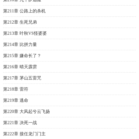
第211章 公路上的杀机
第212章 生死兄弟
第213章 叶秋VS怪婆婆
第214章 比拼力量
第215章 嫌命长了？
第216章 晴天霹雳
第217章 茅山五雷咒
第218章 雷符
第219章 逃命
第220章 大风起兮云飞扬
第221章 决死一战
第222章 接任龙门门主