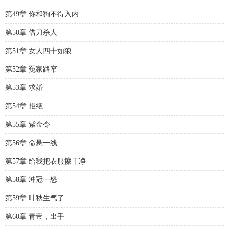
第49章 你和狗不得入内
第50章 借刀杀人
第51章 女人四十如狼
第52章 冤家路窄
第53章 求婚
第54章 拒绝
第55章 紫金令
第56章 命悬一线
第57章 给我把衣服擦干净
第58章 冲冠一怒
第59章 叶秋生气了
第60章 青帝，出手