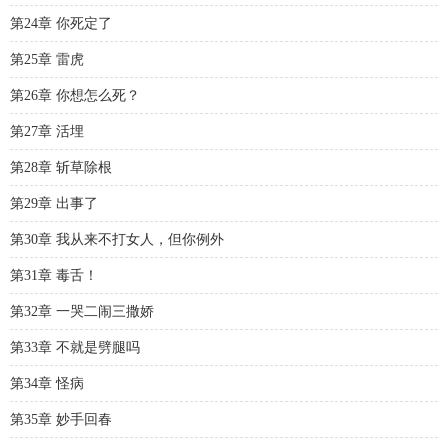
第24章 你死定了
第25章 雷虎
第26章 你想怎么死？
第27章 活埋
第28章 斩草除根
第29章 出事了
第30章 我从来不打女人，但你例外
第31章 毒舌！
第32章 一哭二闹三撒娇
第33章 不就是劈腿吗
第34章 怪病
第35章 妙手回春