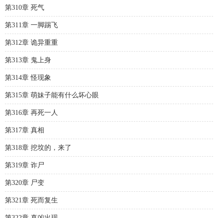
第310章 死气
第311章 一脚踢飞
第312章 诡异重重
第313章 鬼上身
第314章 怪现象
第315章 萌妹子能有什么坏心眼
第316章 再死一人
第317章 真相
第318章 挖坟的，来了
第319章 诈尸
第320章 尸变
第321章 死而复生
第322章 真凶出现