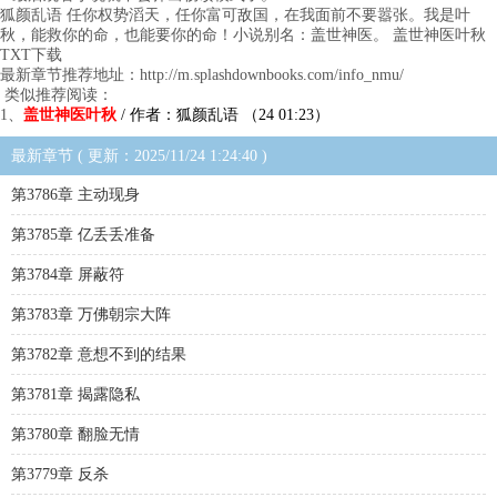
狐颜乱语 任你权势滔天，任你富可敌国，在我面前不要嚣张。我是叶
秋，能救你的命，也能要你的命！小说别名：盖世神医。 盖世神医叶秋
TXT下载
最新章节推荐地址：http://m.splashdownbooks.com/info_nmu/
类似推荐阅读：
1、
盖世神医叶秋
/ 作者：狐颜乱语 （24 01:23）
最新章节 ( 更新：2025/11/24 1:24:40 )
第3786章 主动现身
第3785章 亿丢丢准备
第3784章 屏蔽符
第3783章 万佛朝宗大阵
第3782章 意想不到的结果
第3781章 揭露隐私
第3780章 翻脸无情
第3779章 反杀