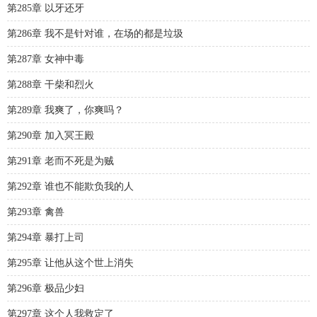
第285章 以牙还牙
第286章 我不是针对谁，在场的都是垃圾
第287章 女神中毒
第288章 干柴和烈火
第289章 我爽了，你爽吗？
第290章 加入冥王殿
第291章 老而不死是为贼
第292章 谁也不能欺负我的人
第293章 禽兽
第294章 暴打上司
第295章 让他从这个世上消失
第296章 极品少妇
第297章 这个人我救定了