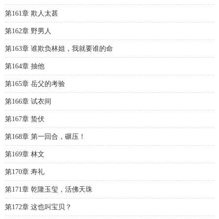
第161章 欺人太甚
第162章 野男人
第163章 谁欺负林姐，我就要谁的命
第164章 抽他
第165章 岳父的考验
第166章 试衣间
第167章 蛰伏
第168章 第一回合，碾压！
第169章 林文
第170章 寿礼
第171章 乾隆玉玺，活佛天珠
第172章 这也叫宝贝？