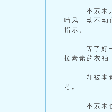
本素木几人
晴风一动不动
指示。
等了好一会
拉素素的衣袖
却被本素花
考。
本素木也同