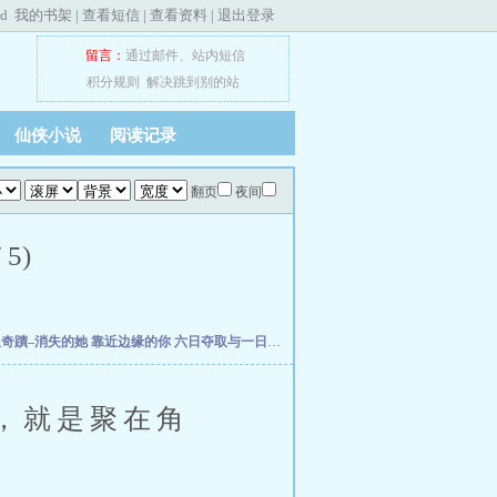
ed
我的书架
|
查看短信
|
查看资料
|
退出登录
留言：
通过邮件
、
站内短信
积分规则
解决跳到别的站
仙侠小说
阅读记录
翻页
夜间
5)
星奇蹟–消失的她
靠近边缘的你
六日夺取与一日安息
查无此人的恋人
【伞修橙】圆梦
，就是聚在角