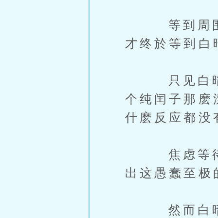
等到周围人
才终於等到白
只见白晴风
个纯闰子那麽
什麽反应都没
焦虑等待的四
出这愚蠢至极
然而白晴风