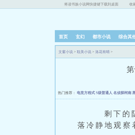
将读书族小说网快捷键下载到桌面
收
首页
玄幻
都市小说
综合其
文窗小说
>
耽美小说
>
洛花有晴
>
第
热门推荐：
电竞方程式
S级普通人
名侦探柯南 
剩下的队伍
落冷静地观察