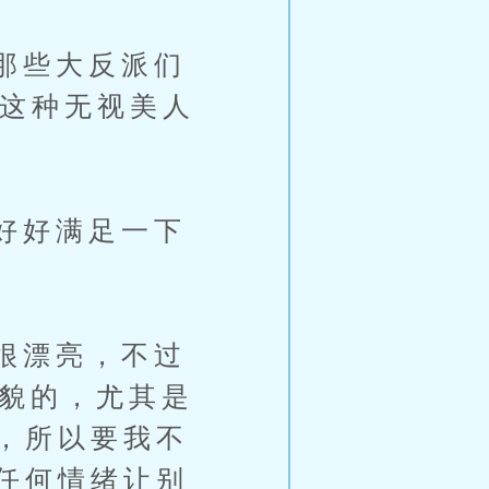
那些大反派们
带这种无视美人
好好满足一下
很漂亮，不过
礼貌的，尤其是
，所以要我不
任何情绪让别