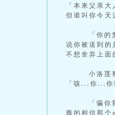
「本来父亲大
但谁叫你今天
「你的梦梦
说你被送到的
不想舍弃上面
小洛莲努力
「咳...你...你
「骗你我有
蠢的相信那个