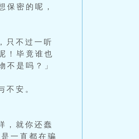
想保密的呢，
，只不过一听
呢！毕竟谁也
物不是吗？」
与不安。
样，就你还蠢
不是一直都在骗