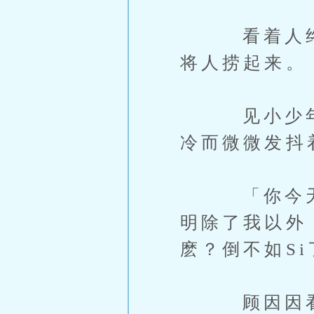
看着人终於
将人捞起来。
见小少年吐
冷而微微发抖
「你今天的
明除了我以外
麽？倒不如S
顾因因看时