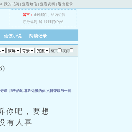
ed
我的书架
|
查看短信
|
查看资料
|
退出登录
留言：
通过邮件
、
站内短信
积分规则
解决跳到别的站
仙侠小说
阅读记录
翻页
夜间
)
星奇蹟–消失的她
靠近边缘的你
六日夺取与一日安息
查无此人的恋人
【伞修橙】圆梦
诉你吧，要想
没有人喜