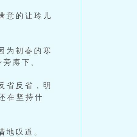
满意的让玲儿
因为初春的寒
身旁蹲下。
反省反省，明
还在坚持什
惜地叹道。