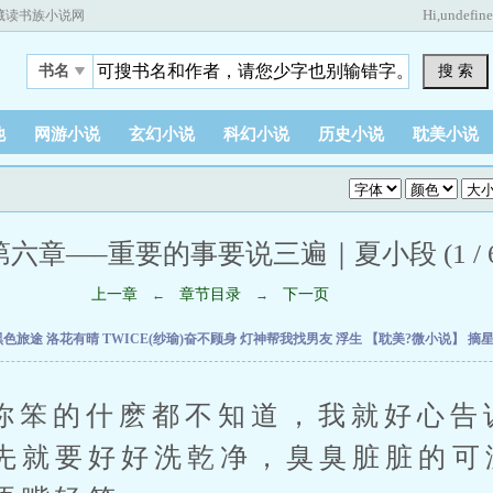
Hi,
undefin
藏读书族小说网
搜 索
书名
他
网游小说
玄幻小说
科幻小说
历史小说
耽美小说
第六章—–重要的事要说三遍｜夏小段 (1 / 6
上一章
章节目录
下一页
←
→
黑色旅途
洛花有晴
TWICE(纱瑜)奋不顾身
灯神帮我找男友
浮生
【耽美?微小说】
摘
的什麽都不知道，我就好心告
先就要好好洗乾净，臭臭脏脏的可