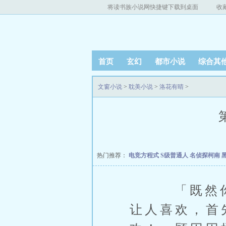
将读书族小说网快捷键下载到桌面
收
首页
玄幻
都市小说
综合其
文窗小说
>
耽美小说
>
洛花有晴
>
热门推荐：
电竞方程式
S级普通人
名侦探柯南 
「既然你笨
让人喜欢，首