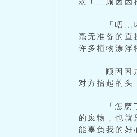
欢！」顾因因
「唔...嗬
毫无准备的直
许多植物漂浮
顾因因走到
对方抬起的头
「怎麽了，
的废物，也就
能辜负我的好