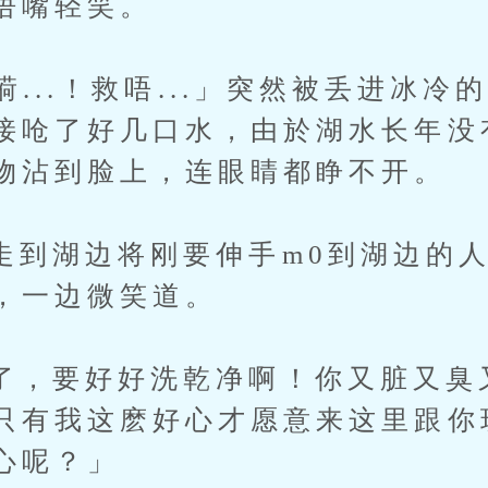
捂嘴轻笑。
...！救唔...」突然被丢进冰冷
接呛了好几口水，由於湖水长年没
物沾到脸上，连眼睛都睁不开。
湖边将刚要伸手m0到湖边的人
，一边微笑道。
要好好洗乾净啊！你又脏又臭
只有我这麽好心才愿意来这里跟你
心呢？」