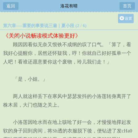
返回
洛花有晴
首页
设置
第六章—–重要的事要说三遍｜夏小段 (2 / 6)
关灯
《关闭小说畅读模式体验更好》
大
顾因因看似无奈又恨铁不成纲的叹了口气。「算了，看
中
我好心提醒你，居然还怀疑我，哼！你就自己好好孤单一个
小
人吧！看谁还愿意要你这个废物，玲儿我们走！」
「是，小姐。」
两人就这样丢下在寒风中瑟瑟发抖的小洛莲转身离开了
株木居，大门也随之关上。
小洛莲因呛水而在地上咳呛了好一会，才慢慢地撑起发
软的身子回到房间，将Sh透的衣服脱下後，便钻进了发cHa0