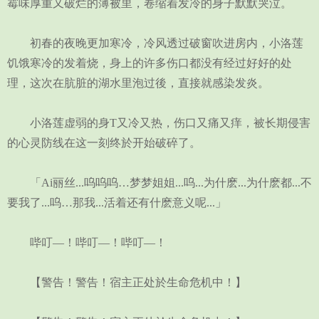
霉味厚重又破烂的薄被里，卷缩着发冷的身子默默哭泣。
初春的夜晚更加寒冷，冷风透过破窗吹进房内，小洛莲
饥饿寒冷的发着烧，身上的许多伤口都没有经过好好的处
理，这次在肮脏的湖水里泡过後，直接就感染发炎。
小洛莲虚弱的身T又冷又热，伤口又痛又痒，被长期侵害
的心灵防线在这一刻终於开始破碎了。
「Ai丽丝...呜呜呜…梦梦姐姐...呜...为什麽...为什麽都...不
要我了...呜…那我...活着还有什麽意义呢...」
哔叮—！哔叮—！哔叮—！
【警告！警告！宿主正处於生命危机中！】